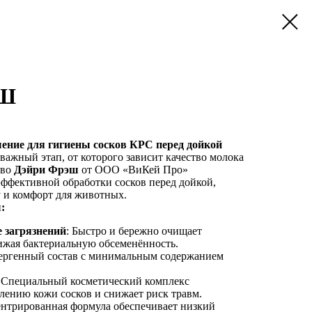
ЭШ
ение для гигиены сосков КРС перед дойкой
важный этап, от которого зависит качество молока
тво
Дэйри Фрэш
от ООО «ВиКей Про»
эффективной обработки сосков перед дойкой,
у и комфорт для животных.
:
 загрязнений
: Быстро и бережно очищает
нижая бактериальную обсеменённость.
лергенный состав с минимальным содержанием
: Специальный косметический комплекс
лению кожи сосков и снижает риск травм.
ентрированная формула обеспечивает низкий