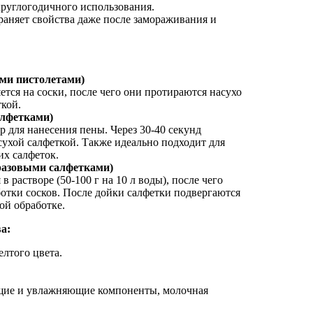
круглогодичного использования.
раняет свойства даже после замораживания и
ми пистолетами)
ется на соски, после чего они протираются насухо
кой.
алфетками)
 для нанесения пены. Через 30-40 секунд
сухой салфеткой. Также идеально подходит для
их салфеток.
разовыми салфетками)
 растворе (50-100 г на 10 л воды), после чего
ботки сосков. После дойки салфетки подвергаются
ой обработке.
а:
лтого цвета.
щие и увлажняющие компоненты, молочная