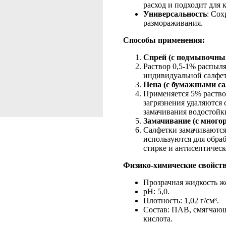
расход и подходит для 
Универсальность
: Сох
размораживания.
Способы применения:
Спрей (с подмывочны
Раствор 0,5-1% распыля
индивидуальной салфет
Пена (с бумажными с
Применяется 5% раствор
загрязнения удаляются 
замачивания водостойк
Замачивание (с много
Салфетки замачиваются в
используются для обра
стирке и антисептическ
Физико-химические свойств
Прозрачная жидкость же
pH: 5,0.
Плотность: 1,02 г/см³.
Состав: ПАВ, смягчаю
кислота.