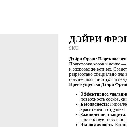
ДЭЙРИ ФР
SKU:
Дэйри Фрэш: Надежное реш
Подготовка коров к дойке — 
и здоровье животных. Средс
разработано специально для 
обеспечивая чистоту, гигиен
Преимущества Дэйри Фрэш
Эффективное удаление
поверхность сосков, с
Безопасность
: Гипоал
красителей и отдушек.
Заживление и защита
способствует восстанов
Экономичность
: Конц