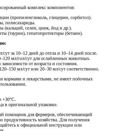
нсированный комплекс компонентов:
ции (пропиленгликоль, глицерин, сорбитол).
ы, полисахариды.
 (кальций, селен, цинк, йод и др.).
ы (таурин), гепатопротекторы (бетаин).
ию:
л/сут за 10–12 дней до отела и 10–14 дней после.
0–120 мл/гол/сут для ослабленных животных.
в зависимости от возраста и состояния.
 120–150 мл/сут или 20–30 мл/сут соответственно.
и кормами и лекарствами, не имеет побочных
пользовании.
о +30°C.
ца в оригинальной упаковке.
й помощник для фермеров, обеспечивающий
ю продуктивность хозяйства. Для получения
щайтесь к официальной инструкции или
я.