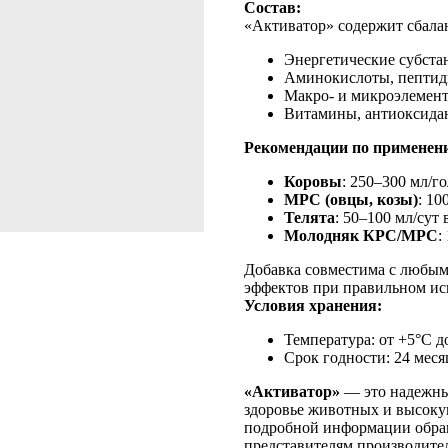
Состав:
«Активатор» содержит сбала
Энергетические субстан
Аминокислоты, пептид
Макро- и микроэлементы
Витамины, антиоксидант
Рекомендации по применен
Коровы
: 250–300 мл/го
МРС (овцы, козы)
: 10
Телята
: 50–100 мл/сут 
Молодняк КРС/МРС
:
Добавка совместима с любым
эффектов при правильном ис
Условия хранения:
Температура: от +5°C д
Срок годности: 24 меся
«Активатор»
— это надежны
здоровье животных и высоку
подробной информации обра
представителям производител