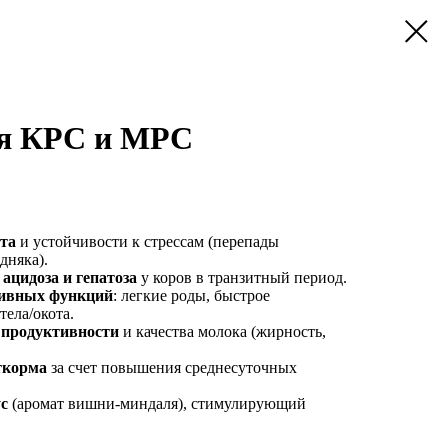
ля КРС и МРС
та
и устойчивости к стрессам (перепады
дняка).
ацидоза и гепатоза
у коров в транзитный период.
тивных функций
: легкие роды, быстрое
тела/окота.
 продуктивности
и качества молока (жирность,
ткорма
за счет повышения среднесуточных
с
(аромат вишни-миндаля), стимулирующий