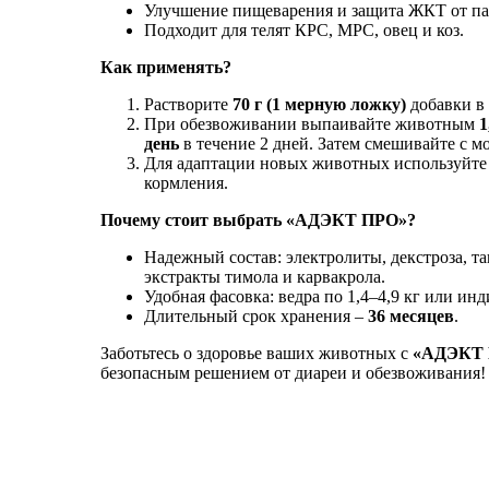
Улучшение пищеварения и защита ЖКТ от па
Подходит для телят КРС, МРС, овец и коз.
Как применять?
Растворите
70 г (1 мерную ложку)
добавки в
При обезвоживании выпаивайте животным
1
день
в течение 2 дней. Затем смешивайте с м
Для адаптации новых животных используйте р
кормления.
Почему стоит выбрать «АДЭКТ ПРО»?
Надежный состав: электролиты, декстроза, т
экстракты тимола и карвакрола.
Удобная фасовка: ведра по 1,4–4,9 кг или ин
Длительный срок хранения –
36 месяцев
.
Заботьтесь о здоровье ваших животных с
«АДЭКТ
безопасным решением от диареи и обезвоживания!